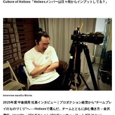
Culture of Helixes「Helixesメンバーは日々何からインプットしてる？」
Interview maxilla Works
2025年度 中途採用 社員インタビュー｜プロダクション経営から“チームプレ
イのものづくり”へ──Helixesで選んだ、チームとともに歩む働き方 – 金沢