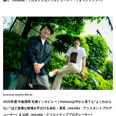
康行 （maxilla・プロダクションプロデューサー・フォトグラファー）
Interview maxilla Works
2025年度 中途採用 社員インタビュー｜Helixesは中から見ても”よくわから
ない”ほど多様な領域を手がける会社 – 高見（maxilla・アシスタントプロデ
ューサー）& 山内（maxilla・クリエイティブプロデューサー）