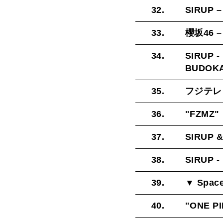
32.
SIRUP –
33.
櫻坂46 –
34.
SIRUP -
BUDOK
35.
フジテレ
36.
"FZMZ"
37.
SIRUP &
38.
SIRUP - 
39.
▼ Spac
40.
"ONE P