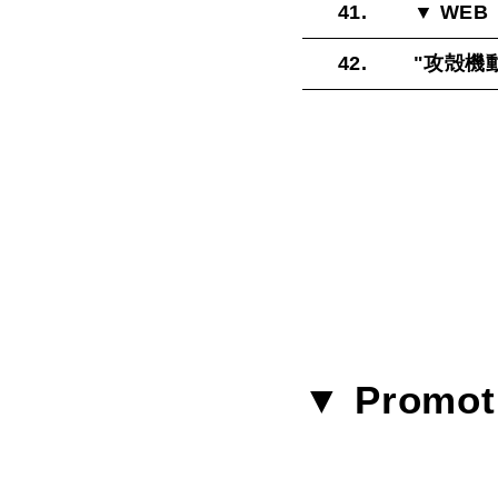
41.
▼ WEB
42.
"
攻殻機
▼ Promot