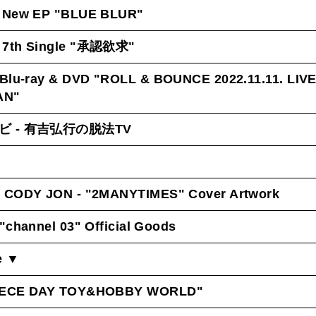
 New EP "BLUE BLUR"
 7th Single "承認欲求"
 Blu-ray & DVD "ROLL & BOUNCE 2022.11.11. LIV
AN"
ビ - 有吉弘行の脱法TV
 CODY JON - "2MANYTIMES" Cover Artwork
"channel 03" Official Goods
e ▼
IECE DAY TOY&HOBBY WORLD"