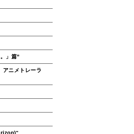
く。」篇
”
』アニメトレーラ
rizon)
"