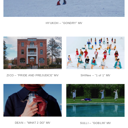
HYUKOH – ”GONDRY” MV
ZICO – ”PRIDE AND PREJUDICE” MV
SHINee – ”1 of 1” MV
DEAN – ”WHAT 2 DO” MV
SULLI – ”GOBLIN” MV