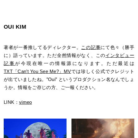
OUI KIM
著者が一番推してるディレクター。
この記事
にて色々（勝手
に）語っています。ただ全然情報がなく、この
インタビュー
記事
が今現在唯一の情報源になります。ただ最近は
TXT「Can’t You See Me?」MV
では珍しく公式でクレジット
が出ていましたね。”Oui” というプロダクション名なんでしょ
うか。情報をご存じの方、ご一報ください。
LINK：
vimeo