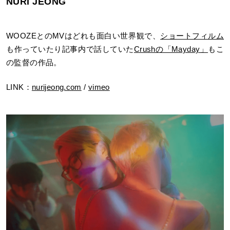
NURI JEONG
WOOZEとのMVはどれも面白い世界観で、
ショートフィルム
も作っていたり記事内で話していた
Crushの「Mayday」
もこ
の監督の作品。
LINK：
nurijeong.com
/
vimeo