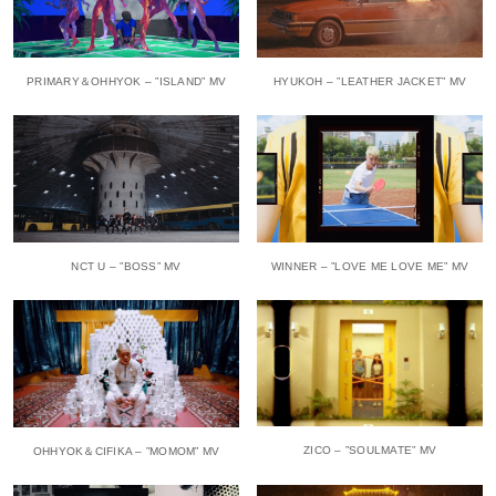
PRIMARY＆OHHYOK – ”ISLAND” MV
HYUKOH – ”LEATHER JACKET” MV
NCT U – ”BOSS” MV
WINNER – ”LOVE ME LOVE ME” MV
ZICO – ”SOULMATE” MV
OHHYOK＆CIFIKA – ”MOMOM” MV