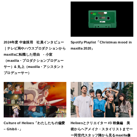
2024年度 中途採用 社員インタビュー
Spotify Playlist「Christmas mood in
｜テレビ局やハウスプロダクションから
maxilla 2020」
maxillaに転職した理由 - 小室
（maxilla・プロダクションプロデュー
サー）& 丸上（maxilla・アシスタント
プロデューサー）
Culture of Helixes「わたしたちの偏愛
Helixesとクリエイター #3 映像編 美
– Ghibli -」
術からヘアメイク・スタイリストまでー
ー同世代スタッフ陣から見るmaxilla像