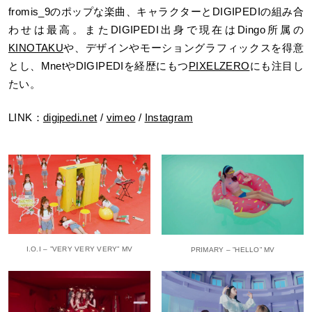
fromis_9のポップな楽曲、キャラクターとDIGIPEDIの組み合
わせは最高。またDIGIPEDI出身で現在はDingo所属の
KINOTAKU
や、デザインやモーショングラフィックスを得意
とし、MnetやDIGIPEDIを経歴にもつ
PIXELZERO
にも注目し
たい。
LINK：
digipedi.net
/
vimeo
/
Instagram
I.O.I – ”VERY VERY VERY” MV
PRIMARY – ”HELLO” MV