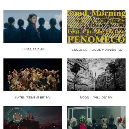
IU- ”BBIBBI” MV
PENOMECO – ”GOOD MORNING” MV
KATIE- ”REMEMBER” MV
MOON – ”MILLION” MV