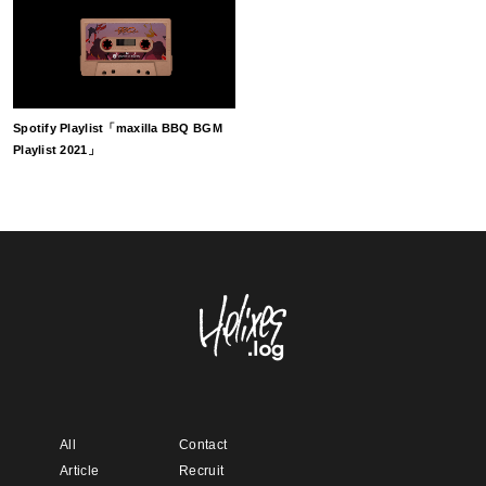
Spotify Playlist「maxilla BBQ BGM
Playlist 2021」
All
Contact
Article
Recruit