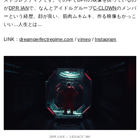
が
DPR IAN
で、なんとアイドルグループ
C-CLOWN
のメンバ
ーという経歴。顔が良い、筋肉ムキムキ、作る映像もかっこ
いい…人生とは…
LINK：
dreamperfectregime.com
/
vimeo
/
Instagram
DPR LIVE – ”LEGACY” MV