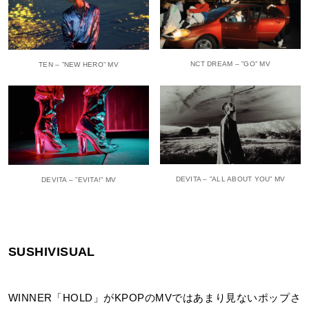
NCT DREAM – ”GO” MV
TEN – ”NEW HERO” MV
DEVITA – ”ALL ABOUT YOU” MV
DEVITA – ”EVITA!” MV
SUSHIVISUAL
WINNER「HOLD」がKPOPのMVではあまり見ないポップさ