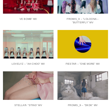
VE BOMB” MV
FROMIS_9 – ”LOLOONA –
”BUTTERFLY” MV
LOVELYZ – ”AH CHOO” MV
FIESTAR – ”ONE MORE” MV
STELLAR- ”STING” MV
FROMIS_9 – ”DKDK” MV