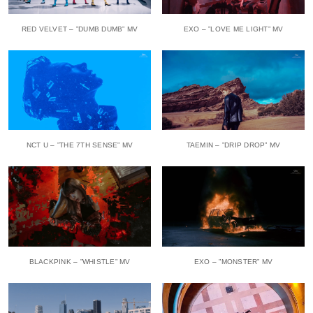
RED VELVET – ”DUMB DUMB” MV
EXO – ”LOVE ME LIGHT” MV
NCT U – ”THE 7TH SENSE” MV
TAEMIN – ”DRIP DROP” MV
BLACKPINK – ”WHISTLE” MV
EXO – ”MONSTER” MV