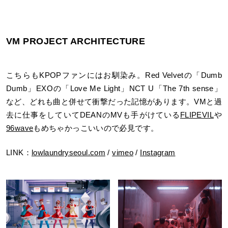
VM PROJECT ARCHITECTURE
こちらもKPOPファンにはお馴染み。Red Velvetの「Dumb
Dumb」EXOの「Love Me Light」NCT U「The 7th sense」
など、どれも曲と併せて衝撃だった記憶があります。VMと過
去に仕事をしていてDEANのMVも手がけている
FLIPEVIL
や
96wave
もめちゃかっこいいので必見です。
LINK：
lowlaundryseoul.com
/
vimeo
/
Instagram