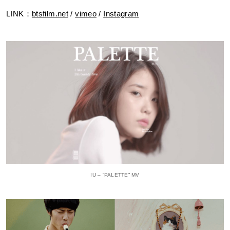
LINK：
btsfilm.net
/
vimeo
/
Instagram
IU – ”PALETTE” MV