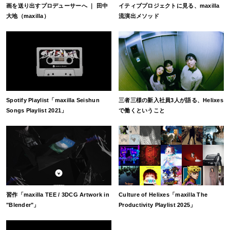
画を送り出すプロデューサーへ ｜ 田中
イティブプロジェクトに見る、maxilla
大地（maxilla）
流演出メソッド
Spotify Playlist「maxilla Seishun
三者三様の新入社員3人が語る、Helixes
Songs Playlist 2021」
で働くということ
習作「maxilla TEE / 3DCG Artwork in
Culture of Helixes「maxilla The
"Blender"」
Productivity Playlist 2025」