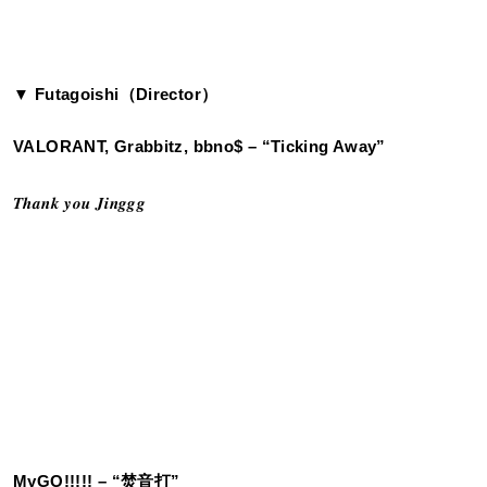
▼ Futagoishi（Director）
VALORANT, Grabbitz, bbno$ – “Ticking Away”
𝑻𝒉𝒂𝒏𝒌 𝒚𝒐𝒖 𝑱𝒊𝒏𝒈𝒈𝒈
MyGO!!!!! – “焚音打”