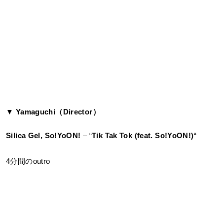
▼ Yamaguchi（Director）
Silica Gel, So!YoON!
– “
Tik Tak Tok (feat. So!YoON!)
“
4分間のoutro