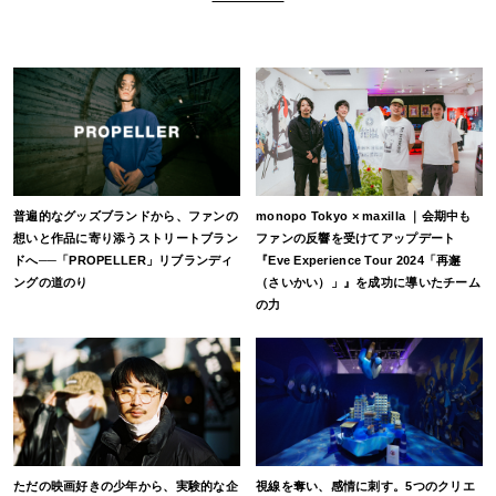
普遍的なグッズブランドから、ファンの
monopo Tokyo × maxilla ｜会期中も
想いと作品に寄り添うストリートブラン
ファンの反響を受けてアップデート
ドへ──「PROPELLER」リブランディ
『Eve Experience Tour 2024「再邂
ングの道のり
（さいかい）」』を成功に導いたチーム
の力
ただの映画好きの少年から、実験的な企
視線を奪い、感情に刺す。5つのクリエ