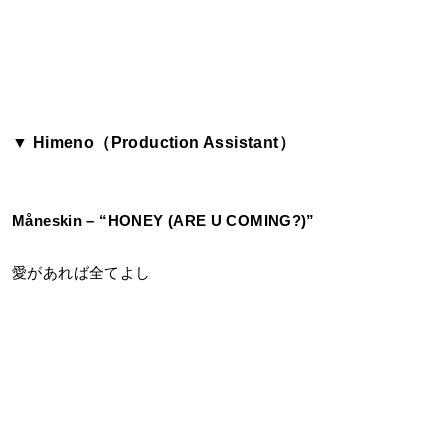
▼ Himeno（Production Assistant）
Måneskin
– “HONEY (ARE U COMING?)”
愛があれば全てよし