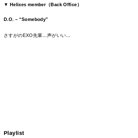
▼ Helixes member（Back Office）
D.O. – “Somebody”
さすがのEXO先輩…声がいい…
Playlist