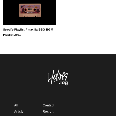
Spotify Playlist「maxilla BBQ BGM
Playlist 2021」
All
Contact
Article
Recruit