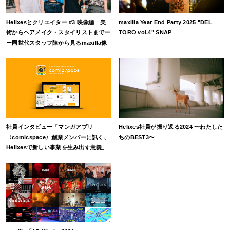
Helixesとクリエイター #3 映像編 美
maxilla Year End Party 2025 "DEL
術からヘアメイク・スタイリストまでー
TORO vol.4" SNAP
ー同世代スタッフ陣から見るmaxilla像
社員インタビュー「マンガアプリ
Helixes社員が振り返る2024 〜わたした
〈comicspace〉創業メンバーに訊く、
ちのBEST3〜
Helixesで新しい事業を生み出す意義」