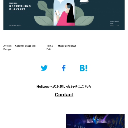
Artwork
Kazuya Futagoishi
Text &
Mami Sonokawa
Design
Edit
Helixesへのお問い合わせはこちら
Contact