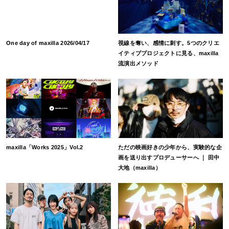
One day of maxilla 2026/04/17
視線を奪い、感情に刺す。5つのクリエ
イティブプロジェクトに見る、maxilla
流演出メソッド
maxilla「Works 2025」Vol.2
ただの映画好きの少年から、実験的な企
画を送り出すプロデューサーへ ｜ 田中
大地（maxilla）