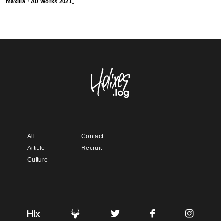
maxilla「AD Works 2021」
All
Contact
Article
Recruit
Culture