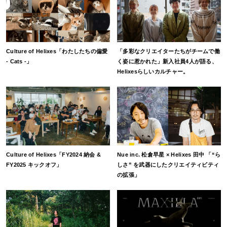
Culture of Helixes「わたしたちの偏愛
「多彩なクリエイターたちがチームで働
- Cats -」
く姿に惹かれた」新入社員4人が語る、
Helixesらしいカルチャー。
Culture of Helixes「FY2024 納会 &
Nue inc. 松倉早星 × Helixes 田中 「“ら
FY2025 キックオフ」
しさ” を武器にしたクリエイティビティ
の拡張」