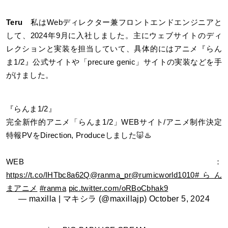
Teru
私はWebディレクター兼フロントエンドエンジニアと
して、2024年9月に入社しました。主にウェブサイトのディ
レクションと実装を担当していて、具体的にはアニメ『らん
ま1/2』公式サイトや「precure genic」サイトの実装などを手
がけました。
『らんま1/2』
完全新作的アニメ「らんま1/2」WEBサイト/アニメ制作決定
特報PVをDirection, Produceしました🐷♨️
WEB：
https://t.co/IHTbc8a62Q
@ranma_pr
@rumicworld1010
#らん
まアニメ
#ranma
pic.twitter.com/oRBoCbhak9
— maxilla | マキシラ (@maxillajp)
October 5, 2024