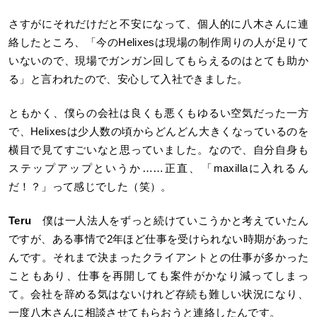
さすがにそれだけだと不安になって、個人的に八木さんに連
絡したところ、「今のHelixesは現場の制作周りの人が足りて
いないので、現場でガンガン回してもらえるのはとても助か
る」と言われたので、安心して入社できました。
ともかく、僕らの会社は良くも悪くもゆるい空気だった一方
で、Helixesは少人数の頃からどんどん大きくなっているのを
横目で見てすごいなと思っていました。なので、自分自身も
ステップアップというか……正直、「maxillaに入れるん
だ！？」って感じでした（笑）。
Teru
僕は一人法人をずっと続けていこうかと考えていたん
ですが、ある事情で2年ほど仕事を受けられない時期があった
んです。それまで決まったクライアントとの仕事が多かった
こともあり、仕事を再開しても案件がかなり減ってしまっ
て。会社を辞める気はないけれど存続も難しい状況になり、
一度八木さんに相談させてもらおうと連絡したんです。