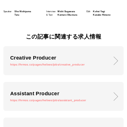
Speaker
Sho Nishiyama
Interview
Michi Sugawara
Edit
Kohei Yagi
Teru
& Text
Kentaro Okumura
Kanako Himeno
この記事に関連する求人情報
Creative Producer
https://hrmos.co/pages/helixes/jobs/creative_producer
Assistant Producer
https://hrmos.co/pages/helixes/jobs/assistant_producer