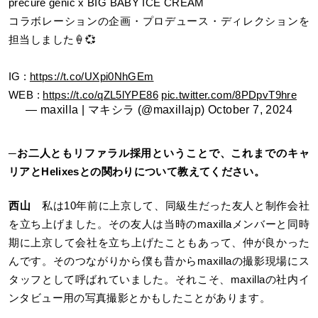
precure genic x BIG BABY ICE CREAM
コラボレーションの企画・プロデュース・ディレクションを
担当しました🍦💞
IG :
https://t.co/UXpi0NhGEm
WEB :
https://t.co/qZL5lYPE86
pic.twitter.com/8PDpvT9hre
— maxilla | マキシラ (@maxillajp)
October 7, 2024
─
お二人ともリファラル採用ということで、これまでのキャ
リアとHelixesとの関わりについて教えてください。
西山
私は10年前に上京して、同級生だった友人と制作会社
を立ち上げました。その友人は当時のmaxillaメンバーと同時
期に上京して会社を立ち上げたこともあって、仲が良かった
んです。そのつながりから僕も昔からmaxillaの撮影現場にス
タッフとして呼ばれていました。それこそ、maxillaの社内イ
ンタビュー用の写真撮影とかもしたことがあります。