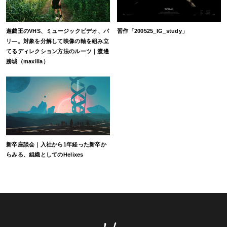
遊戯王のVHS、ミュージックビデオ、パ
習作「200525_IG_study」
リ―。対象を分解して映像の軸を組み立
てるディレクション方法のルーツ｜渡邊
勝城（maxilla）
新卒座談会｜入社から1年経った新卒か
らみる、組織としてのHelixes