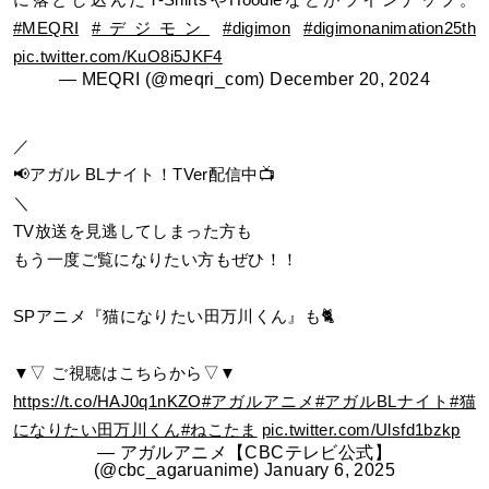
#MEQRI
#デジモン
#digimon
#digimonanimation25th
pic.twitter.com/KuO8i5JKF4
— MEQRI (@meqri_com)
December 20, 2024
／
📢アガル BLナイト！TVer配信中📺
＼
TV放送を見逃してしまった方も
もう一度ご覧になりたい方もぜひ！！
SPアニメ『猫になりたい田万川くん』も🐈
▼▽ ご視聴はこちらから▽▼
https://t.co/HAJ0q1nKZO
#アガルアニメ
#アガルBLナイト
#猫
になりたい田万川くん
#ねこたま
pic.twitter.com/Ulsfd1bzkp
— アガルアニメ【CBCテレビ公式】
(@cbc_agaruanime)
January 6, 2025