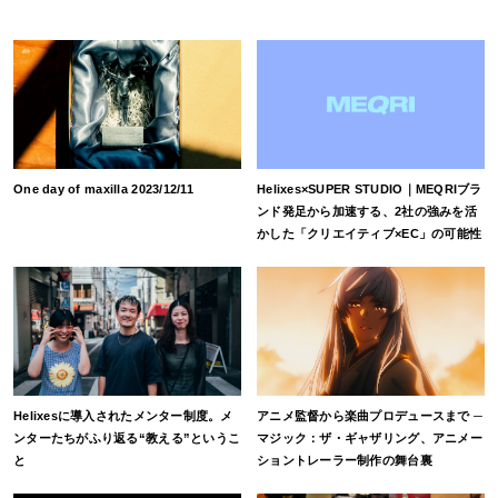
One day of maxilla 2023/12/11
Helixes×SUPER STUDIO｜MEQRIブラ
ンド発足から加速する、2社の強みを活
かした「クリエイティブ×EC」の可能性
Helixesに導入されたメンター制度。メ
アニメ監督から楽曲プロデュースまで ─
ンターたちがふり返る“教える”というこ
マジック：ザ・ギャザリング、アニメー
と
ショントレーラー制作の舞台裏