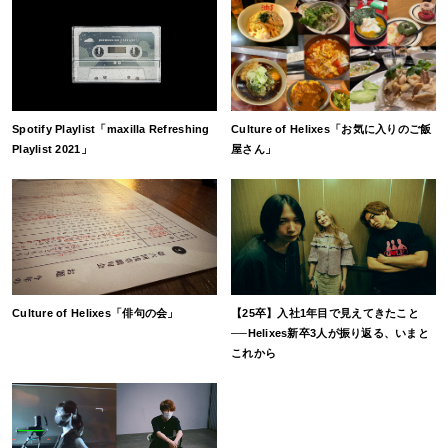
Spotify Playlist「maxilla Refreshing
Culture of Helixes「お気に入りのご飯
Playlist 2021」
屋さん」
Culture of Helixes「俳句の会」
【25卒】入社1年目で見えてきたこと
──Helixes新卒3人が振り返る、いまと
これから