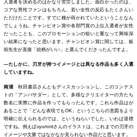
入選者を決めるのはかなり苦労しました。面白かったのは、
コアな男性ファンはもちろん、若い女性の反応もたくさんい
ただけたことです。すでに種が蒔かれていたということなん
でしょうね。チャンピオン賞や各部門賞の上位入選者が女性
だったことも、このプロモーションの狙いと重なって興味深
い結果になったと思います。チャンピオン賞に関しては、板
垣先生が直接「絵柄がいい」と選んでくださったんですよ。
―
たしかに、刃牙が持つイメージとは異なる作品も多く入選
していますね。
南浦
秋田書店さんともディスカッションし、このコンテス
トの「アンバサダー」として、多様なクリエイターの方たち
数名に実際に作品を作ってもらったんです。これら作品はが
あることで「どんな表現でもOK」というこちらの意図をより
明確に伝えられるのでは、というねらいでした。いわば道標
ですね。例えばuyumintさんのイラストは、これまでの刃牙の
イメージや文脈ではなかなか見られない作品だと思います。