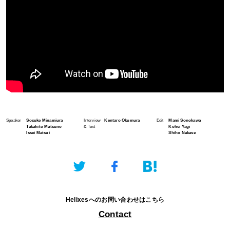
Speaker
Sosuke Minamiura
Interview
Kentaro Okumura
Edit
Mami Sonokawa
Takahito Matsuno
& Text
Kohei Yagi
Issei Matsui
Shiho Nakase
Helixesへのお問い合わせはこちら
Contact