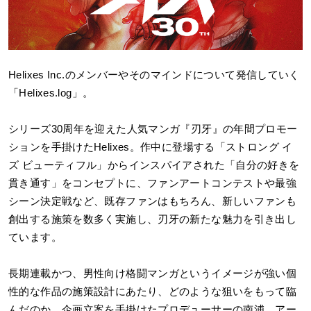
Helixes Inc.
のメンバーやそのマインドについて発信していく
「Helixes.log」。
シリーズ30周年を迎えた人気マンガ『刃牙』の年間プロモー
ションを手掛けたHelixes。作中に登場する「ストロング イ
ズ ビューティフル」からインスパイアされた「自分の好きを
貫き通す」をコンセプトに、ファンアートコンテストや最強
シーン決定戦など、既存ファンはもちろん、新しいファンも
創出する施策を数多く実施し、刃牙の新たな魅力を引き出し
ています。
長期連載かつ、男性向け格闘マンガというイメージが強い個
性的な作品の施策設計にあたり、どのような狙いをもって臨
んだのか。企画立案を手掛けたプロデューサーの南浦、アー