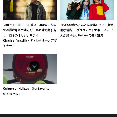
ロボットアニメ、SF映画、JRPG。各国
自分も組織もどんどん変化していく刺激
での滞在を経て選んだ日本の地で向き合
的な場所──プロジェクトマネージャー3
う、自らのオリジナリティ｜
人が語り合うHelixesで働く魅力
Charles（maxilla・ディレクター／デザ
イナー）
Culture of Helixes「Our favorite
songs Vol.1」