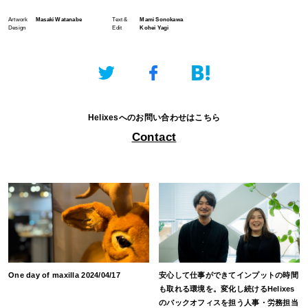
Artwork
Masaki Watanabe
Text &
Mami Sonokawa
Design
Edit
Kohei Yagi
Helixesへのお問い合わせはこちら
Contact
One day of maxilla 2024/04/17
安心して仕事ができてインプットの時間
も取れる環境を。変化し続けるHelixes
のバックオフィスを担う人事・労務担当