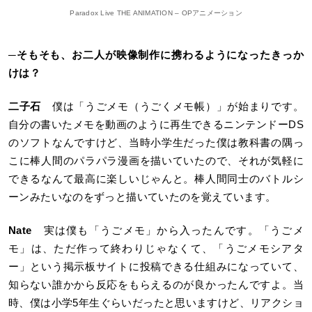
Paradox Live THE ANIMATION – OPアニメーション
─
そもそも、お二人が映像制作に携わるようになったきっか
けは？
二子石
僕は「うごメモ（うごくメモ帳）」が始まりです。
自分の書いたメモを動画のように再生できるニンテンドーDS
のソフトなんですけど、当時小学生だった僕は教科書の隅っ
こに棒人間のパラパラ漫画を描いていたので、それが気軽に
できるなんて最高に楽しいじゃんと。棒人間同士のバトルシ
ーンみたいなのをずっと描いていたのを覚えています。
Nate
実は僕も「うごメモ」から入ったんです。「うごメ
モ」は、ただ作って終わりじゃなくて、「うごメモシアタ
ー」という掲示板サイトに投稿できる仕組みになっていて、
知らない誰かから反応をもらえるのが良かったんですよ。当
時、僕は小学5年生ぐらいだったと思いますけど、リアクショ