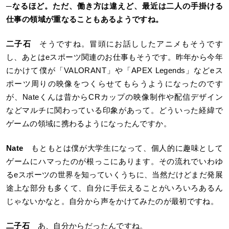
─
なるほど。ただ、働き方は違えど、最近は二人の手掛ける
仕事の領域が重なることもあるようですね。
二子石
そうですね。冒頭にお話ししたアニメもそうです
し、あとはeスポーツ関連のお仕事もそうです。昨年から今年
にかけて僕が「VALORANT」や「APEX Legends」などeス
ポーツ周りの映像をつくらせてもらうようになったのです
が、Nateくんは昔からCRカップの映像制作や配信デザイン
などマルチに関わっている印象があって。どういった経緯で
ゲームの領域に携わるようになったんですか。
Nate
もともとは僕が大学生になって、個人的に趣味として
ゲームにハマったのが根っこにあります。その流れでいわゆ
るeスポーツの世界を知っていくうちに、当然だけどまだ発展
途上な部分も多くて、自分に手伝えることがいろいろあるん
じゃないかなと。自分から声をかけてみたのが最初ですね。
二子石
あ、自分からだったんですね。