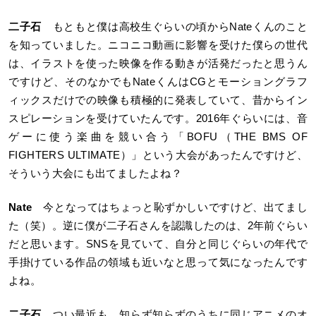
二子石
もともと僕は高校生ぐらいの頃からNateくんのこと
を知っていました。ニコニコ動画に影響を受けた僕らの世代
は、イラストを使った映像を作る動きが活発だったと思うん
ですけど、そのなかでもNateくんはCGとモーショングラフ
ィックスだけでの映像も積極的に発表していて、昔からイン
スピレーションを受けていたんです。2016年ぐらいには、音
ゲーに使う楽曲を競い合う「BOFU（THE BMS OF
FIGHTERS ULTIMATE）」という大会があったんですけど、
そういう大会にも出てましたよね？
Nate
今となってはちょっと恥ずかしいですけど、出てまし
た（笑）。逆に僕が二子石さんを認識したのは、2年前ぐらい
だと思います。SNSを見ていて、自分と同じぐらいの年代で
手掛けている作品の領域も近いなと思って気になったんです
よね。
二子石
つい最近も、知らず知らずのうちに同じアニメのオ