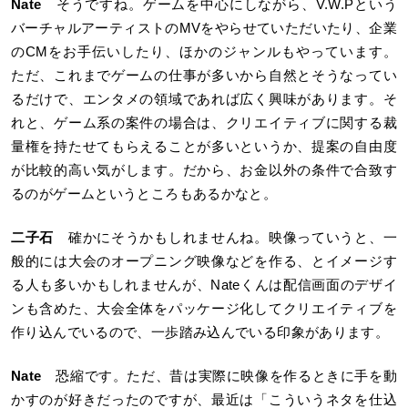
Nate
そうですね。ゲームを中心にしながら、V.W.Pという
バーチャルアーティストのMVをやらせていただいたり、企業
のCMをお手伝いしたり、ほかのジャンルもやっています。
ただ、これまでゲームの仕事が多いから自然とそうなってい
るだけで、エンタメの領域であれば広く興味があります。そ
れと、ゲーム系の案件の場合は、クリエイティブに関する裁
量権を持たせてもらえることが多いというか、提案の自由度
が比較的高い気がします。だから、お金以外の条件で合致す
るのがゲームというところもあるかなと。
二子石
確かにそうかもしれませんね。映像っていうと、一
般的には大会のオープニング映像などを作る、とイメージす
る人も多いかもしれませんが、Nateくんは配信画面のデザイ
ンも含めた、大会全体をパッケージ化してクリエイティブを
作り込んでいるので、一歩踏み込んでいる印象があります。
Nate
恐縮です。ただ、昔は実際に映像を作るときに手を動
かすのが好きだったのですが、最近は「こういうネタを仕込