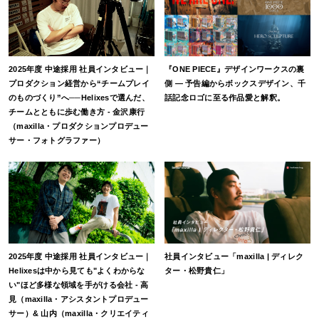
2025年度 中途採用 社員インタビュー｜
『ONE PIECE』デザインワークスの裏
プロダクション経営から“チームプレイ
側 ― 予告編からボックスデザイン、千
のものづくり”へ──Helixesで選んだ、
話記念ロゴに至る作品愛と解釈。
チームとともに歩む働き方 - 金沢康行
（maxilla・プロダクションプロデュー
サー・フォトグラファー）
2025年度 中途採用 社員インタビュー｜
社員インタビュー「maxilla | ディレク
Helixesは中から見ても"よくわからな
ター・松野貴仁」
い"ほど多様な領域を手がける会社 - 高
見（maxilla・アシスタントプロデュー
サー）& 山内（maxilla・クリエイティ