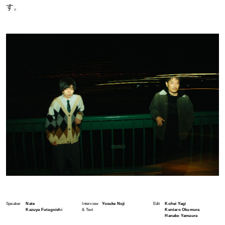
す。
Speaker
Nate
Interview
Yosuke Noji
Edit
Kohei Yagi
Kazuya Futagoishi
& Text
Kentaro Okumura
Hanako Yamaura