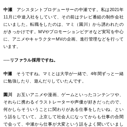
中瀬
アシスタントプロデューサーの中瀬です。私は2021年
11月に中途入社をしていて、その前はテレビ番組の制作会社
にいました。転職をしたのは、マミ（園川）から誘われたの
がきっかけです。MVやプロモーションビデオなど実写を中心
に、アニメやキャラクターMVの企画、進行管理などを行って
います。
──リファラル採用ですね。
中瀬
そうですね。マミとは大学が一緒で、4年間ずっと一緒
に勉強したり、遊んだりしていたんです。
園川
お互いアニメや漫画、ゲームといったコンテンツや、
それらに携わるイラストレーターや声優が好きだったので、
何かしらそういうことに関わりがある仕事をしたいね、とい
う話をしていて。上京して社会人になってからも仕事の合間
で会って、中瀬から仕事が大変という話をよく聞いていまし