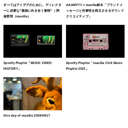
すべてはアイデアのために。ディレクタ
AAAMYYY × maxilla鈴木「ブランドメ
ーに必要な”孤独に向き合う覚悟” ｜阿
ッセージと作家性を両立させるサウンド
保哲郎（maxilla）
クリエイティブ」
Spotify Playlist「MUSIC VIDEO
Spotify Playlist「maxilla Chill Music
HISTORY」
Playlist 2021」
One day of maxilla 2024/04/17