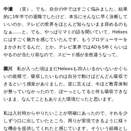
中瀬
（笑）。でも、自分の中ではすごく悩みました。結果
的に1年半での退職でしたけど、本当にそんなに早く決断して
いいのか、テレビの世界をほとんど知らないまま辞めるのも
なぁ……と。でも、やっぱりマミの話を聞いていて、Helixes
にはすごく魅力を感じていたんです。もうプロデューサーを
まかされてるんだ、とか。テレビ業界ではADを5年くらいは
やるのが当たり前なので、スピード感が全然違うなって。
園川
私が入った頃はまだHelixesも20人いるかいないかぐら
いの規模で、吸収したいものは自分で動けばどんどん吸収で
きるという感覚がありました。逆に言えば、今ほど教育体制
が整っていなかったので、ぼーっとしてると何も吸収できな
いまま、なんてこともありえた環境だったと思います。
私は入社時からやりたいことが明確にあったので、それを少
しずつ口に出していたところ、周りが実現できるように様々
な機会を提供してくれたと感じています。そういう組織とし