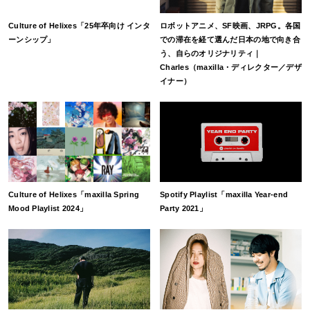
Culture of Helixes「25年卒向け インタ
ロボットアニメ、SF映画、JRPG。各国
ーンシップ」
での滞在を経て選んだ日本の地で向き合
う、自らのオリジナリティ｜
Charles（maxilla・ディレクター／デザ
イナー）
Culture of Helixes「maxilla Spring
Spotify Playlist「maxilla Year-end
Mood Playlist 2024」
Party 2021」