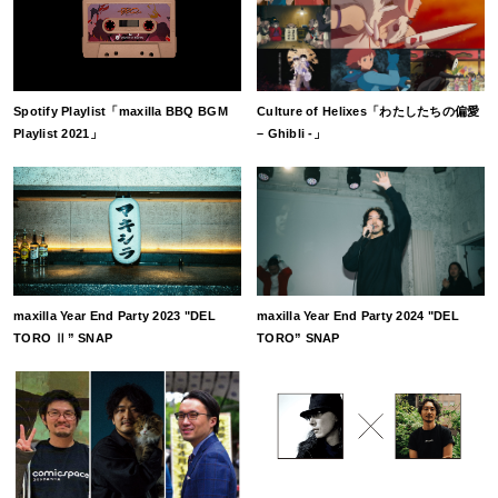
Spotify Playlist「maxilla BBQ BGM
Culture of Helixes「わたしたちの偏愛
Playlist 2021」
– Ghibli -」
maxilla Year End Party 2023 "DEL
maxilla Year End Party 2024 "DEL
TORO Ⅱ” SNAP
TORO” SNAP