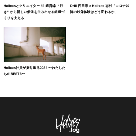
Helixesとクリエイター #2 経営編 “好
Drill 西田淳 × Helixes 志村「コロナ以
き” から新しい価値を生み出せる組織づ
降の映像体験はどう変わるか」
くりを支える
Helixes社員が振り返る2024 〜わたした
ちのBEST3〜