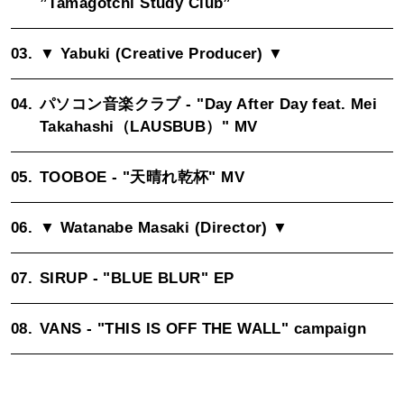
”Tamagotchi Study Club”
03.
▼ Yabuki (Creative Producer) ▼
04.
パソコン音楽クラブ - "Day After Day feat. Mei
Takahashi（LAUSBUB）" MV
05.
TOOBOE - "天晴れ乾杯" MV
06.
▼ Watanabe Masaki (Director) ▼
07.
SIRUP - "BLUE BLUR
" EP
08.
VANS - "THIS IS OFF THE WALL" campaign