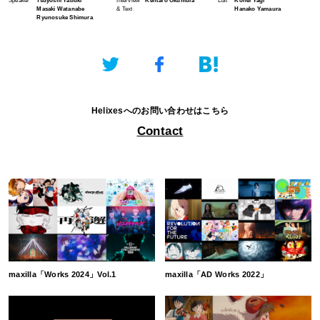
Speaker
Tsuyoshi Yabuki
Interview
Kentaro Okumura
Edit
Kohei Yagi
Masaki Watanabe
& Text
Hanako Yamaura
Ryunosuke Shimura
Helixesへのお問い合わせはこちら
Contact
maxilla「Works 2024」Vol.1
maxilla「AD Works 2022」