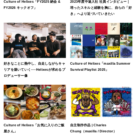
Culture of Helixes「FY2025 納会 &
2023年度中途入社 社員インタビュー｜
FY2026 キックオフ」
培ったスキルと経験を胸に、自らの「好
き」へより近づいていきたい
好きなことに熱中し、自走しながらキャ
Culture of Helixes「maxilla Summer
リアを築いていく──Helixesが求めるプ
Survival Playlist 2025」
ロデューサー像
Culture of Helixes「お気に入りのご飯
自主制作作品 | Charles
屋さん」
Chung（maxilla / Director）