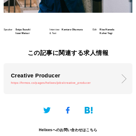
Speaker
Seiya Suzuki
Interview
Kentaro Okumura
Edit
Rise Haneda
Issei Matsui
& Text
Kohei Yagi
この記事に関連する求人情報
Creative Producer
https://hrmos.co/pages/helixes/jobs/creative_producer
Helixesへのお問い合わせはこちら