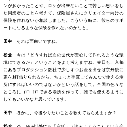
ンが多かったことや、ロケが出来ないことで苦しい思いをし
た同業者のことを考えて、保険屋さんにクリエイター向けの
保険を作れないか相談しました。こういう時に、彼らのサポ
ートになるような保険を作れないのかなと。
田中
それは面白いですね。
松倉
今は「どうすれば次の世代が安心して作れるような環
境にできるか」ということをよく考えますね。先日も、京都
にあるプロダクション数社で少しずつお金を出せば京丹後に
家を1軒借りられるから、ちょっと手直してみんなで使える場
所にすればいいのではないかという話をして。全国の色々な
ところにゴロゴロできる場所を作って、誰でも使えるように
してもいいかなと思っています。
田中
ほかに、今後やりたいことを教えてもらえますか？
松倉
今、Nue以外にも「
空狐
」（読み：くうこ）という会