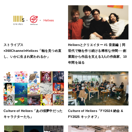
ストライプス
Helixesとクリエイター #1 音楽編｜同
×360Channel×Helixes「軸を見つめ直
世代で物を作り続ける稀有な仲間──創
し、いかに生まれ変われるか」
業期から作品を支える3人の作曲家、10
年間を辿る
Culture of Helixes「あの頃夢中だった
Culture of Helixes「FY2024 納会 &
キャラクターたち」
FY2025 キックオフ」