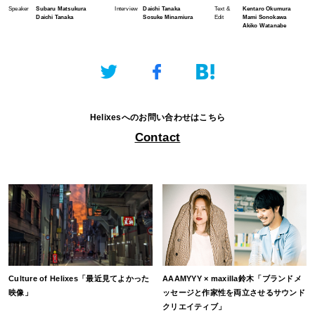
Speaker
Subaru Matsukura
Interview
Daichi Tanaka
Text &
Kentaro Okumura
Daichi Tanaka
Sosuke Minamiura
Edit
Mami Sonokawa
Akiko Watanabe
Helixesへのお問い合わせはこちら
Contact
Culture of Helixes「最近見てよかった
AAAMYYY × maxilla鈴木「ブランドメ
映像」
ッセージと作家性を両立させるサウンド
クリエイティブ」