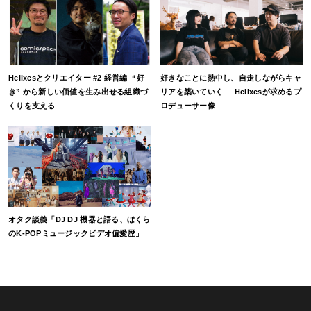
Helixesとクリエイター #2 経営編 “好
好きなことに熱中し、自走しながらキャ
き” から新しい価値を生み出せる組織づ
リアを築いていく──Helixesが求めるプ
くりを支える
ロデューサー像
オタク談義「DJ DJ 機器と語る、ぼくら
のK-POPミュージックビデオ偏愛歴」