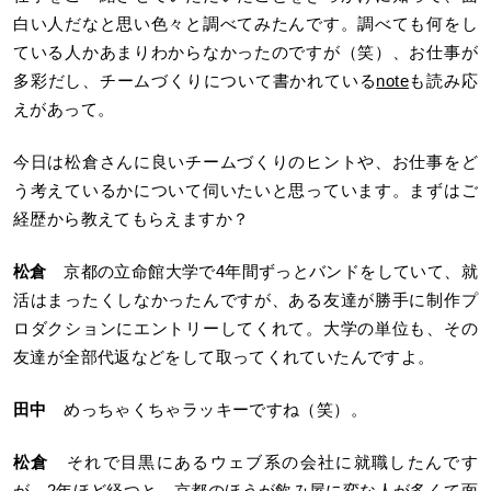
白い人だなと思い色々と調べてみたんです。調べても何をし
ている人かあまりわからなかったのですが（笑）、お仕事が
多彩だし、チームづくりについて書かれている
note
も読み応
えがあって。
今日は松倉さんに良いチームづくりのヒントや、お仕事をど
う考えているかについて伺いたいと思っています。まずはご
経歴から教えてもらえますか？
松倉
京都の立命館大学で4年間ずっとバンドをしていて、就
活はまったくしなかったんですが、ある友達が勝手に制作プ
ロダクションにエントリーしてくれて。大学の単位も、その
友達が全部代返などをして取ってくれていたんですよ。
田中
めっちゃくちゃラッキーですね（笑）。
松倉
それで目黒にあるウェブ系の会社に就職したんです
が、2年ほど経つと、京都のほうが飲み屋に変な人が多くて面