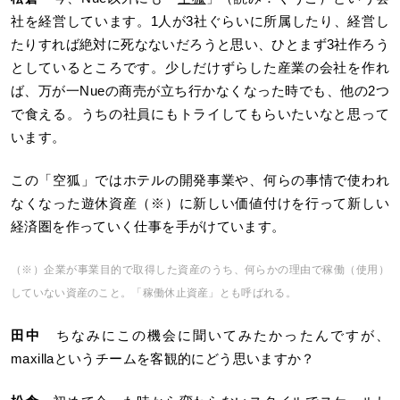
社を経営しています。1人が3社ぐらいに所属したり、経営し
たりすれば絶対に死なないだろうと思い、ひとまず3社作ろう
としているところです。少しだけずらした産業の会社を作れ
ば、万が一Nueの商売が立ち行かなくなった時でも、他の2つ
で食える。うちの社員にもトライしてもらいたいなと思って
います。
この「空狐」ではホテルの開発事業や、何らの事情で使われ
なくなった遊休資産（※）に新しい価値付けを行って新しい
経済圏を作っていく仕事を手がけています。
（※）企業が事業目的で取得した資産のうち、何らかの理由で稼働（使用）
していない資産のこと。「稼働休止資産」とも呼ばれる。
田中
ちなみにこの機会に聞いてみたかったんですが、
maxillaというチームを客観的にどう思いますか？