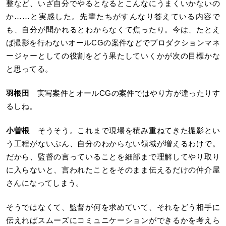
整など、いざ自分でやるとなるとこんなにうまくいかないの
か……と実感した。先輩たちがすんなり答えている内容で
も、自分が聞かれるとわからなくて焦ったり。今は、たとえ
ば撮影を行わないオールCGの案件などでプロダクションマネ
ージャーとしての役割をどう果たしていくかが次の目標かな
と思ってる。
羽根田
実写案件とオールCGの案件ではやり方が違ったりす
るしね。
小曽根
そうそう。これまで現場を積み重ねてきた撮影とい
う工程がないぶん、自分のわからない領域が増えるわけで。
だから、監督の言っていることを細部まで理解してやり取り
に入らないと、言われたことをそのまま伝えるだけの仲介屋
さんになってしまう。
そうではなくて、監督が何を求めていて、それをどう相手に
伝えればスムーズにコミュニケーションができるかを考えら