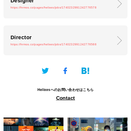
Designer
https://hrmos.co/pages/helixes/jobs/1740232991242776578
Director
https://hrmos.co/pages/helixes/jobs/1740232991242776588
Helixesへのお問い合わせはこちら
Contact