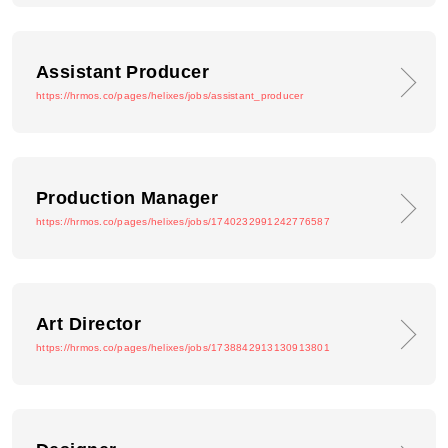
Assistant Producer
https://hrmos.co/pages/helixes/jobs/assistant_producer
Production Manager
https://hrmos.co/pages/helixes/jobs/1740232991242776587
Art Director
https://hrmos.co/pages/helixes/jobs/1738842913130913801