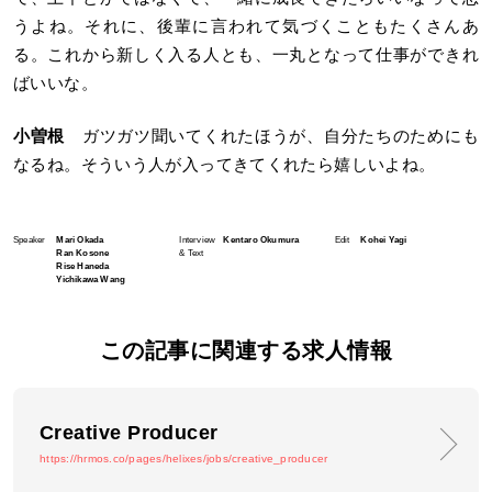
うよね。それに、後輩に言われて気づくこともたくさんあ
る。これから新しく入る人とも、一丸となって仕事ができれ
ばいいな。
小曽根
ガツガツ聞いてくれたほうが、自分たちのためにも
なるね。そういう人が入ってきてくれたら嬉しいよね。
Speaker
Mari Okada
Interview
Kentaro Okumura
Edit
Kohei Yagi
Ran Kosone
& Text
Rise Haneda
Yichikawa Wang
この記事に関連する求人情報
Creative Producer
https://hrmos.co/pages/helixes/jobs/creative_producer