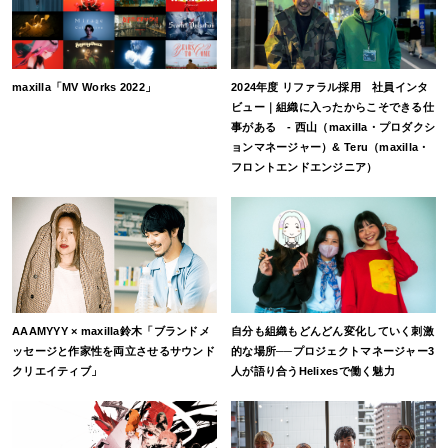
maxilla「MV Works 2022」
2024年度 リファラル採用 社員インタ
ビュー｜組織に入ったからこそできる仕
事がある - 西山（maxilla・プロダクシ
ョンマネージャー）& Teru（maxilla・
フロントエンドエンジニア）
AAAMYYY × maxilla鈴木「ブランドメ
自分も組織もどんどん変化していく刺激
ッセージと作家性を両立させるサウンド
的な場所──プロジェクトマネージャー3
クリエイティブ」
人が語り合うHelixesで働く魅力