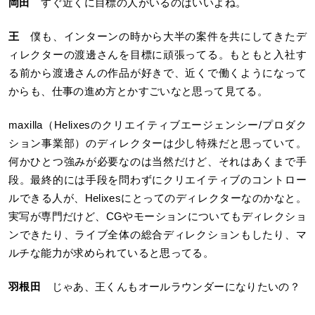
岡田
すぐ近くに目標の人がいるのはいいよね。
王
僕も、インターンの時から大半の案件を共にしてきたデ
ィレクターの渡邊さんを目標に頑張ってる。もともと入社す
る前から渡邊さんの作品が好きで、近くで働くようになって
からも、仕事の進め方とかすごいなと思って見てる。
maxilla（Helixesのクリエイティブエージェンシー/プロダク
ション事業部）のディレクターは少し特殊だと思っていて。
何かひとつ強みが必要なのは当然だけど、それはあくまで手
段。最終的には手段を問わずにクリエイティブのコントロー
ルできる人が、Helixesにとってのディレクターなのかなと。
実写が専門だけど、CGやモーションについてもディレクショ
ンできたり、ライブ全体の総合ディレクションもしたり、マ
ルチな能力が求められていると思ってる。
羽根田
じゃあ、王くんもオールラウンダーになりたいの？