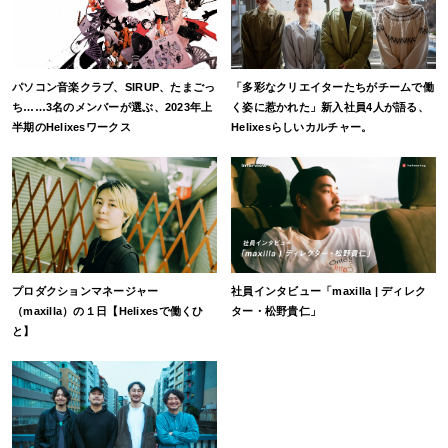
パソコン音楽クラブ、SIRUP、たまごっ
「多彩なクリエイターたちがチームで働
ち……3名のメンバーが選ぶ、2023年上
く姿に惹かれた」新入社員4人が語る、
半期のHelixesワークス
Helixesらしいカルチャー。
プロダクションマネージャー
社員インタビュー「maxilla | ディレク
（maxilla）の１日【Helixesで働くひ
ター・松野貴仁」
と】