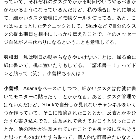
っていて、それぞれのタスクでかかる時間やいつやるべきか
がわかるようになっているんだけど、私の場合はそれに加え
て、細かいタスク管理にメモ帳ツールを使ってる。あと、こ
れはちょっとしたテクニックとして、Slackなどで自分のタス
クの提出期日を相手にしっかり伝えることで、そのメッセー
ジ自体がメモ代わりになるということも意識してる。
羽根田
私は明日の朝やらなきやいけないことは、帰る前に
紙に書いて、机に置いたりもしてる。「請求書ー！」ってド
ンと貼って（笑）。小曽根ちゃんは？
小曽根
Asanaをベースにしつつ、細かいタスクは付箋に書
いてモニターに貼ったり、とかかなぁ。あと、タスク管理で
はないんだけど、Slackで自分しか見れないチャンネルをいく
つか作っていて、そこに指摘されたこととか、反省とかをひ
たすら書き込んでる。注意されて覚えておこうと思ったこと
とか、他の誰かが注意されていたことでも後々役に立ちそう
と思ったものはひたすら貼って。個人的な辞書みたいなとこ