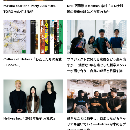
maxilla Year End Party 2025 "DEL
Drill 西田淳 × Helixes 志村「コロナ以
TORO vol.4" SNAP
降の映像体験はどう変わるか」
Culture of Helixes「わたしたちの偏愛
プロジェクトに関わる意義をどう生み出
– Books -」
すか──濃密な1年を過ごした新卒メンバ
ーが語り合う、自身の成長と目指す姿
Helixes Inc.「2025年新卒 入社式」
好きなことに熱中し、自走しながらキャ
リアを築いていく──Helixesが求めるプ
ロデューサー像