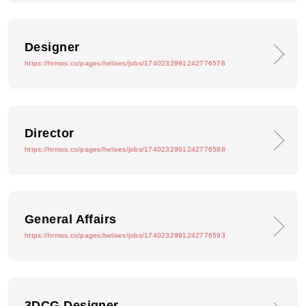
Designer
https://hrmos.co/pages/helixes/jobs/1740232991242776578
Director
https://hrmos.co/pages/helixes/jobs/1740232991242776588
General Affairs
https://hrmos.co/pages/helixes/jobs/1740232991242776593
3DCG Designer