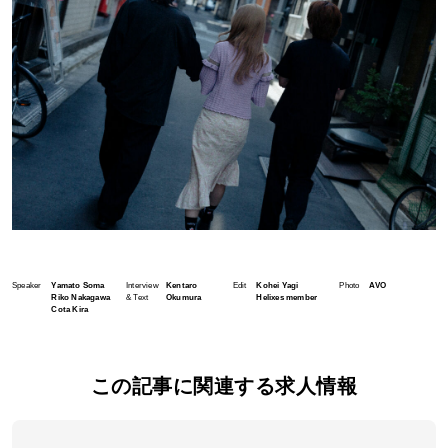
Speaker
Yamato Soma
Interview
Kentaro
Edit
Kohei Yagi
Photo
AVO
Riko Nakagawa
& Text
Okumura
Helixes member
Cota Kira
この記事に関連する求人情報