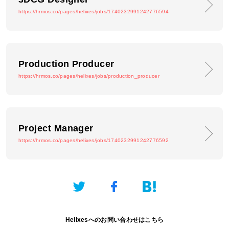
https://hrmos.co/pages/helixes/jobs/1740232991242776594
Production Producer
https://hrmos.co/pages/helixes/jobs/production_producer
Project Manager
https://hrmos.co/pages/helixes/jobs/1740232991242776592
Helixesへのお問い合わせはこちら