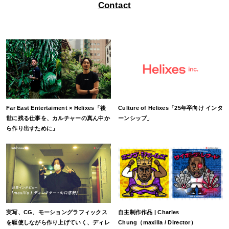
Contact
Far East Entertaiment × Helixes「後
Culture of Helixes「25年卒向け インタ
世に残る仕事を、カルチャーの真ん中か
ーンシップ」
ら作り出すために」
実写、CG、モーショングラフィックス
自主制作作品 | Charles
を駆使しながら作り上げていく、ディレ
Chung（maxilla / Director）