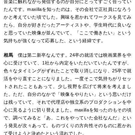
音楽に触れながら発信するのが自分にとってすごく合ってい
たんです。maxillaを知ったのは、その会社で正社員になろう
かと考えていた頃でした。興味を惹かれてワークスを見てみ
たら、自分が好きだったアーティストや、学生時代に良いな
と思っていた映像が並んでいて、「ここで働きたい」という
気持ちが強くなって応募した、という経緯です。
相馬
僕は第二新卒なんです。24卒の就活では映画業界を中
心に受けていて、1社から内定をいただいていたんですが、
色々なタイミングがずれたことで取り消しになり、25卒で就
活をやり直すことになりました。一度そこで気持ちがリセッ
トされたこともあって、少し視野を広げて将来を考えまし
た。ただ、自分のなかで「映像をやりたい」という思いだけ
は残っていて、それで代理店や独立系のプロダクションを中
心に見るように切り替えました。maxillaを知ったのもその頃
で、調べてみると「あ、これをやっていた会社なんだ」とい
う発見が次々あって。ものづくりの方向性そのものに惹かれ
て受けようと決めたという流れでした。