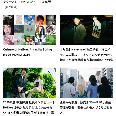
クターとしての“らしさ”｜山口 悠野
（maxilla）
Culture of Helixes「maxilla Spring
【対談】Nate×maxilla二子石｜うごメ
Mood Playlist 2024」
モ、ニコ動... ネットカルチャーから
始まった10年代映像作家の軌跡とその先
2025年度 中途採用 社員インタビュー｜
企画から製造、販売まで──PJMと生産
Helixesは中から見ても"よくわからな
管理が語る、前例なきモノづくりの面白
い"ほど多様な領域を手がける会社 - 高
さ