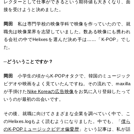
レクターとして仕事ができるという期待値も大きくなり、面
接を受けようと決めました。
岡田
私は専門学校の映像学科で映像を作っていたので、就
職先は映像業界を志望していました。数ある映像にも携われ
る会社の中でHelixesを選んだ決め手は……「K-POP」でし
た。
─
どういうことですか？
岡田
小学生の頃からK-POPオタクで、韓国のミュージック
ビデオや映画をよく見ていたんですね。その流れで、maxilla
が手掛けた
Nike Koreaの広告映像
をお気に入り登録したって
いうのが最初の出会いです。
その後、就職に向けてさまざまな企業を調べていく中で、こ
のHelixes.logもよく読むようになりました。中でも、「
僕ら
のK-POPミュージックビデオ偏愛歴
」という記事は、私が話