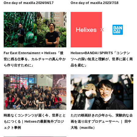
One day of maxilla 2024/04/17
One day of maxilla 2023/7/18
Far East Entertaiment × Helixes「後
Helixes×BANDAI SPIRITS「コンテン
世に残る仕事を、カルチャーの真ん中か
ツへの深い知見と理解が、世界に届く商
ら作り出すために」
品を産む」
時差なくコンテンツが届く今、世界とと
ただの映画好きの少年から、実験的な企
もにつくる｜Helixesの最新海外プロジ
画を送り出すプロデューサーへ ｜ 田中
ェクト事例
大地（maxilla）