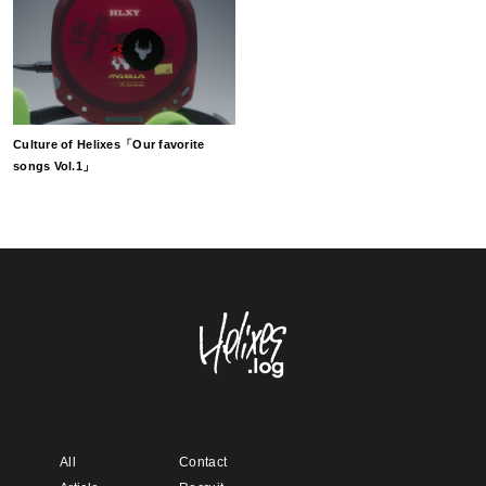
Culture of Helixes「Our favorite
songs Vol.1」
All
Contact