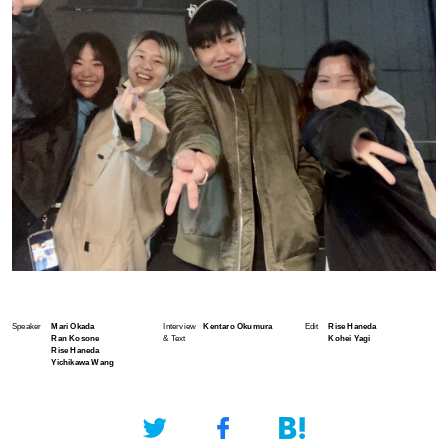
Speaker
Mari Okada
Interview
Kentaro Okumura
Edit
Rise Haneda
Ran Kosone
& Text
Kohei Yagi
Rise Haneda
Yichikawa Wang