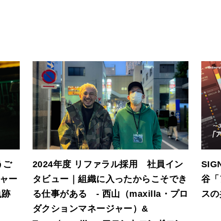
うご
2024年度 リファラル採用 社員イン
SIG
チャー
タビュー｜組織に入ったからこそでき
谷「
軌跡
る仕事がある - 西山（maxilla・プロ
スの
ダクションマネージャー）&