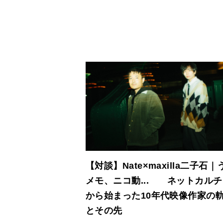
【対談】Nate×maxilla二子石｜
メモ、ニコ動... ネットカル
から始まった10年代映像作家の
とその先