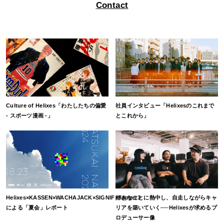
Contact
Culture of Helixes「わたしたちの偏愛
社員インタビュー「Helixesのこれまで
- スポーツ漫画 -」
とこれから」
Helixes×KASSEN×WACHAJACK×SIGNIF×flapper3
好きなことに熱中し、自走しながらキャ
による「夏会」レポート
リアを築いていく──Helixesが求めるプ
ロデューサー像