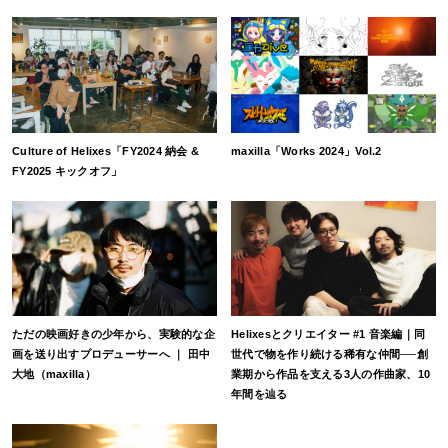
Culture of Helixes「FY2024 納会 &
maxilla「Works 2024」Vol.2
FY2025 キックオフ」
ただの映画好きの少年から、実験的な企
Helixesとクリエイター #1 音楽編｜同
画を送り出すプロデューサーへ ｜ 田中
世代で物を作り続ける稀有な仲間──創
大地（maxilla）
業期から作品を支える3人の作曲家、10
年間を辿る