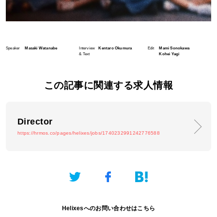
Speaker
Masaki Watanabe
Interview
Kentaro Okumura
Edit
Mami Sonokawa
& Text
Kohei Yagi
この記事に関連する求人情報
Director
https://hrmos.co/pages/helixes/jobs/1740232991242776588
Helixesへのお問い合わせはこちら