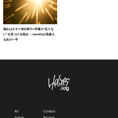
強みはオタク的分析力×市場の"足りな
い"を見つける視点──maxillaが見据え
る次の一手
All
Contact
Article
Recruit