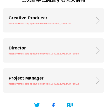
この記事に関連する求人情報
Creative Producer
https://hrmos.co/pages/helixes/jobs/creative_producer
Director
https://hrmos.co/pages/helixes/jobs/1740232991242776588
Project Manager
https://hrmos.co/pages/helixes/jobs/1740232991242776592