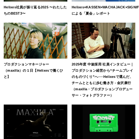
Helixes社員が振り返る2025 〜わたした
Helixes×KASSEN×WACHAJACK×SIGNIF×
ちのBEST3〜
による「夏会」レポート
プロダクションマネージャー
2025年度 中途採用 社員インタビュー｜
（maxilla）の１日【Helixesで働くひ
プロダクション経営から“チームプレイ
と】
のものづくり”へ──Helixesで選んだ、
チームとともに歩む働き方 - 金沢康行
（maxilla・プロダクションプロデュー
サー・フォトグラファー）