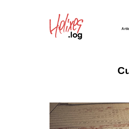
Arti
C