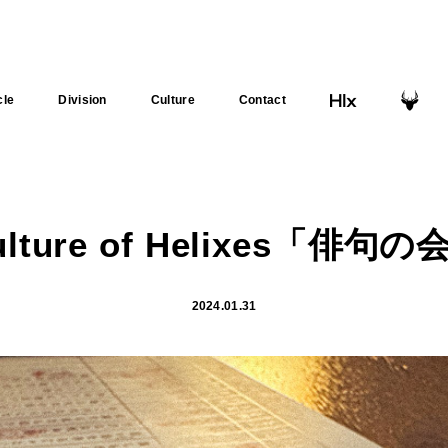
cle
Division
Culture
Contact
ulture of Helixes「俳句の
2024.01.31