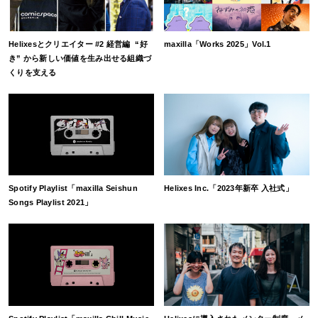
Helixesとクリエイター #2 経営編 “好
maxilla「Works 2025」Vol.1
き” から新しい価値を生み出せる組織づ
くりを支える
Spotify Playlist「maxilla Seishun
Helixes Inc.「2023年新卒 入社式」
Songs Playlist 2021」